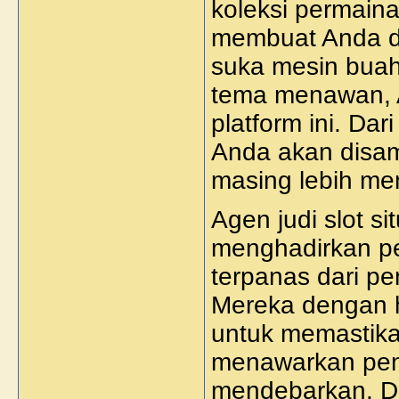
koleksi permaina
membuat Anda di
suka mesin buah
tema menawan, 
platform ini. Dar
Anda akan disam
masing lebih me
Agen judi slot s
menghadirkan pe
terpanas dari p
Mereka dengan h
untuk memastika
menawarkan pen
mendebarkan. De