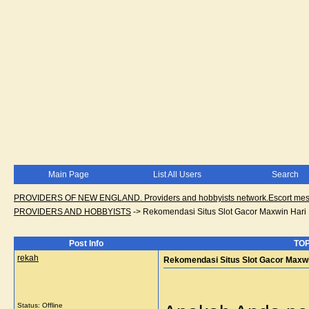
Main Page
List All Users
Search
PROVIDERS OF NEW ENGLAND. Providers and hobbyists network.Escort messa
PROVIDERS AND HOBBYISTS
->
Rekomendasi Situs Slot Gacor Maxwin Hari 
Post Info
TOP
rekah
Rekomendasi Situs Slot Gacor Maxwin
Status: Offline