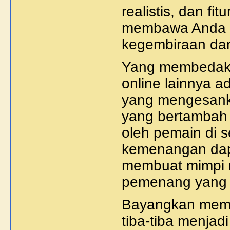
realistis, dan fit
membawa Anda k
kegembiraan dan
Yang membedakan
online lainnya ad
yang mengesanka
yang bertambah 
oleh pemain di s
kemenangan dap
membuat mimpi m
pemenang yang 
Bayangkan memut
tiba-tiba menjad