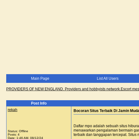
Main Page
List All Users
PROVIDERS OF NEW ENGLAND. Providers and hobbyists network.Escort messa
Post Info
rekah
Bocoran Situs Terbaik Di Jamin Mud
Daftar mpo adalah sebuah situs hiburan
menawarkan pengalaman bermain game 
Status: Offline
terbaik dan tanggapan tercepat. Situs 
Posts: 4
Date:
1:46 AM, 08/12/24