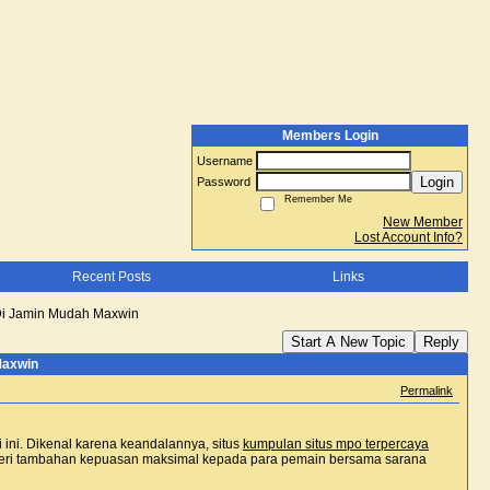
Members Login
Username
Login
Password
Remember Me
New Member
Lost Account Info?
Recent Posts
Links
 Di Jamin Mudah Maxwin
Start A New Topic
Reply
Maxwin
Permalink
i ini. Dikenal karena keandalannya, situs
kumpulan situs mpo terpercaya
 beri tambahan kepuasan maksimal kepada para pemain bersama sarana