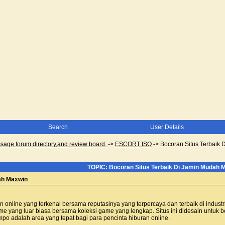
Search
User Details
ge forum,directory,and review board.
->
ESCORT ISO
->
Bocoran Situs Terbaik
TOPIC: Bocoran Situs Terbaik Di Jamin Mudah 
ah Maxwin
 online yang terkenal bersama reputasinya yang terpercaya dan terbaik di industr
yang luar biasa bersama koleksi game yang lengkap. Situs ini didesain untuk
mpo adalah area yang tepat bagi para pencinta hiburan online.