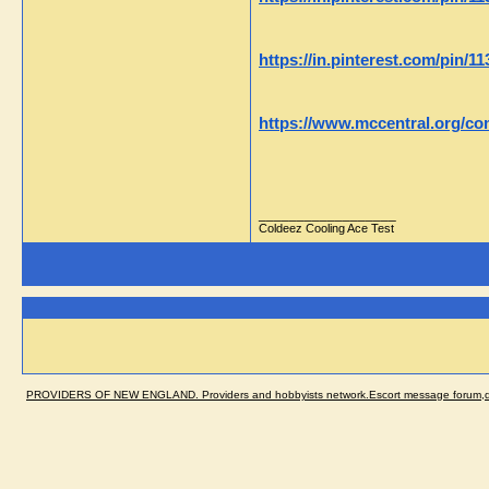
https://in.pinterest.com/pin/
https://www.mccentral.org/c
__________________
Coldeez Cooling Ace Test
PROVIDERS OF NEW ENGLAND. Providers and hobbyists network.Escort message forum,dir