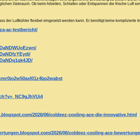
äglichen Gebrauch. Ob beim Arbeiten, Schlafen oder Entspannen die frische Luft s
ass der Luftkühler flexibel eingesetzt werden kann. Er benötigt keine komplizierte I
za-ac-testbericht/
/p/DaNDWUoEzwn/
/DaNDfzYEydi/
p/DaNDq1qk4JD/
ry/cmr0jo2w50axl01z4bp2wabst
tch?v=_NC9gJhVUi4
.blogspot.com/2026/06/coldeez-cooling-ace-die-innovative.html
ertungen.blogspot.com/2026/06/coldeez-cooling-ace-bewertunge