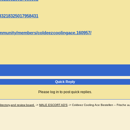
1133218325017958431
ommunity/members/coldeezcoolingace.160957/
Quick Reply
Please log in to post quick replies.
ectory,and review board.
->
MALE ESCORT AD'S
->
Coldeez Cooling Ace Bestellen – Frische a