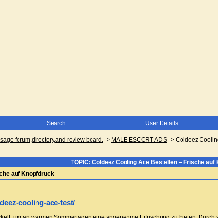
Search
User Details
ge forum,directory,and review board.
->
MALE ESCORT AD'S
->
Coldeez Cooling
TOPIC: Coldeez Cooling Ace Bestellen – Frische auf
sche auf Knopfdruck
deez-cooling-ace-test/
ckelt, um an warmen Sommertagen eine angenehme Erfrischung zu bieten. Durch