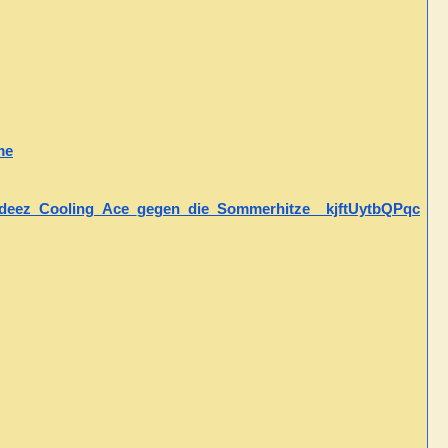
me
deez_Cooling_Ace_gegen_die_Sommerhitze__kjftUytbQPqc