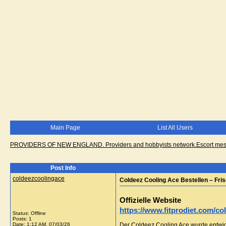
Main Page
List All Users
PROVIDERS OF NEW ENGLAND. Providers and hobbyists network.Escort messa
Post Info
coldeezcoolingace
Coldeez Cooling Ace Bestellen – Fri
Offizielle Website
https://www.fitprodiet.com/col
Status: Offline
Posts: 1
Date:
1:12 AM, 07/03/26
Der Coldeez Cooling Ace wurde entwi