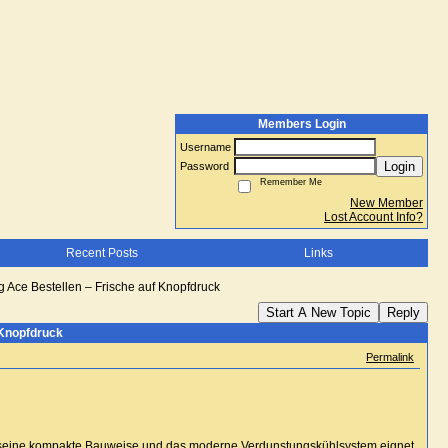
Members Login
Username
Login
Password
Remember Me
New Member
Lost Account Info?
Recent Posts
Links
 Ace Bestellen – Frische auf Knopfdruck
Start A New Topic
Reply
 Knopfdruck
Permalink
 seine kompakte Bauweise und das moderne Verdunstungskühlsystem eignet