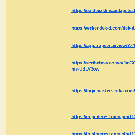
https://coldeezklimaanlagetes
https://writer.dek-d.com/dek-
https://app.trupeer.ai/view/Y
https://scribehow.com/o/Jm
ms-UdLV3ow
https://logicmastersindia.co
https://in.pinterest.com/pin/
https://in.pinterest.com/pin/