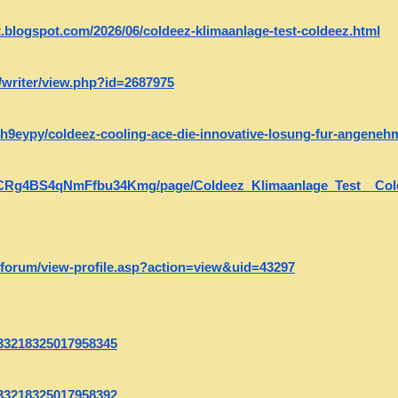
t.blogspot.com/2026/06/coldeez-klimaanlage-test-coldeez.html
d/writer/view.php?id=2687975
x4h9eypy/coldeez-cooling-ace-die-innovative-losung-fur-angeneh
GCRg4BS4qNmFfbu34Kmg/page/Coldeez_Klimaanlage_Test__Col
m/forum/view-profile.asp?action=view&uid=43297
1133218325017958345
1133218325017958392