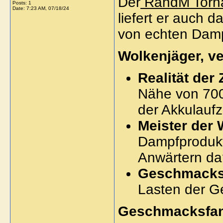
Der
RandM Torn
Posts: 1
Date:
7:23 AM, 07/18/24
liefert er auch 
von echten Damp
Wolkenjäger, v
Realität der
Nähe von 700
der Akkulaufz
Meister der
Dampfprodukt
Anwärtern da
Geschmacks
Lasten der G
Geschmacksfana