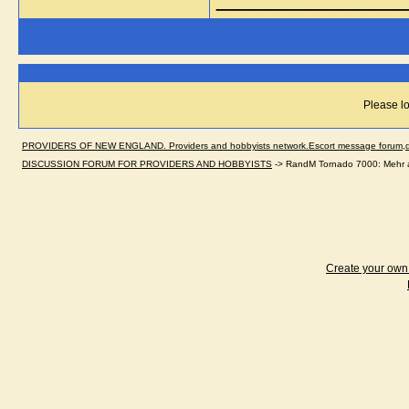
Please lo
PROVIDERS OF NEW ENGLAND. Providers and hobbyists network.Escort message forum,dir
DISCUSSION FORUM FOR PROVIDERS AND HOBBYISTS
->
RandM Tornado 7000: Mehr al
Create your ow