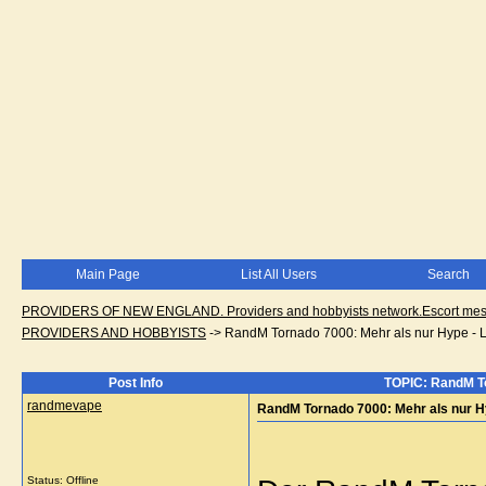
Main Page
List All Users
Search
PROVIDERS OF NEW ENGLAND. Providers and hobbyists network.Escort messa
PROVIDERS AND HOBBYISTS
->
RandM Tornado 7000: Mehr als nur Hype - L
Post Info
TOPIC: RandM To
randmevape
RandM Tornado 7000: Mehr als nur Hy
Status: Offline