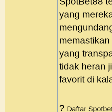
SpotBet88 t
yang mereka
mengundang
memastikan 
yang transpa
tidak heran 
favorit di ka
?
Daftar Spotbe