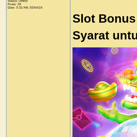
Status: Offline
Posts: 29
Date:
5:32 AM, 05/04/24
Slot Bonus
Syarat unt