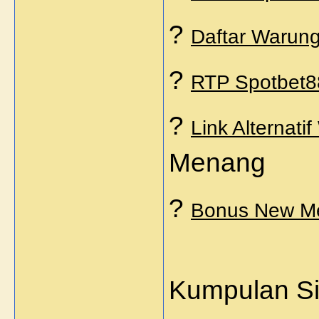
?
Daftar Warun
?
RTP Spotbet8
?
Link Alternat
Menang
?
Bonus New M
Kumpulan Si