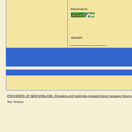
Attachments
View image
__________________
PROVIDERS OF NEW ENGLAND. Providers and hobbyists network.Escort message forum,dir
Slot Terbaru