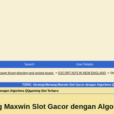
Search
User Details
ge forum,directory,and review board.
->
ESCORT AD'S IN NEW ENGLAND
->
St
TOPIC: Strategi Menang Maxwin Slot Gacor dengan Algoritma Q
dengan Algoritma QQgaming Slot Terbaru
ng
Maxwin Slot Gacor dengan Algo