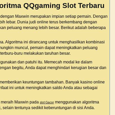
t dengan Maxwin merupakan impian setiap pemain. Dengan
bih lebar.
Dunia judi online terus berkembang dengan
kan peluang menang lebih besar.
Berikut adalah beberapa
a. Algoritma ini dirancang untuk menghasilkan kombinasi
 mungkin muncul, pemain dapat meningkatkan peluang
terburu-buru melakukan taruhan besar.
igunakan dan patuhi itu. Memecah modal ke dalam
ngan begitu, Anda dapat menghindari kerugian besar dan
 memberikan keuntungan tambahan. Banyak kasino online
faat ini untuk meningkatkan saldo Anda atau sebagai
am meraih Maxwin pada
menggunakan algoritma
slot Gacor
selain tentunya sedikit keberuntungan di sisi Anda.