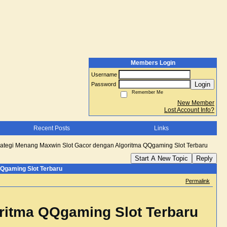
Members Login
Username
Login
Password
Remember Me
New Member
Lost Account Info?
Recent Posts
Links
rategi Menang Maxwin Slot Gacor dengan Algoritma QQgaming Slot Terbaru
Start A New Topic
Reply
Qgaming Slot Terbaru
Permalink
ritma QQgaming Slot Terbaru